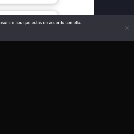
 asumiremos que estás de acuerdo con ello.
Enviar
=
5 + 6
Contacto